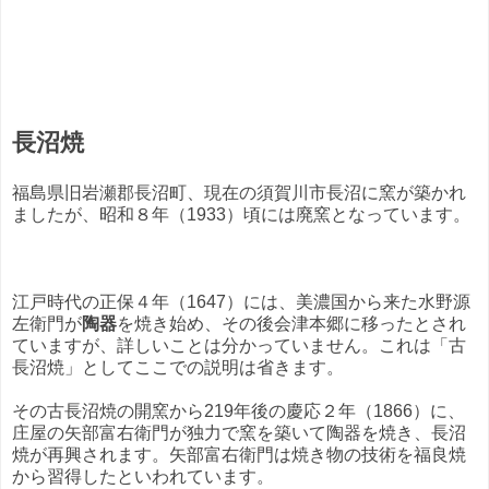
長沼焼
福島県旧岩瀬郡長沼町、現在の須賀川市長沼に窯が築かれ
ましたが、昭和８年（1933）頃には廃窯となっています。
江戸時代の正保４年（1647）には、美濃国から来た水野源
左衛門が
陶器
を焼き始め、その後会津本郷に移ったとされ
ていますが、詳しいことは分かっていません。これは「古
長沼焼」としてここでの説明は省きます。
その古長沼焼の開窯から219年後の慶応２年（1866）に、
庄屋の矢部富右衛門が独力で窯を築いて陶器を焼き、長沼
焼が再興されます。矢部富右衛門は焼き物の技術を福良焼
から習得したといわれています。