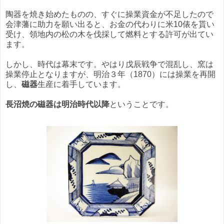
陶器を焼き始めたものの、すぐに操業資金が不足したので
会津藩に助力を願い出ると、お金の代わりに米10俵を貰い
受け、領地内の松の木を伐採して燃料とする許可が出てい
ます。
しかし、時代は幕末です。やはり戊辰戦争で混乱し、窯は
操業停止となりますが、明治３年（1870）には操業を再開
し、
磁器
生産に着手しています。
長沼焼の磁器は明治時代以降
ということです。