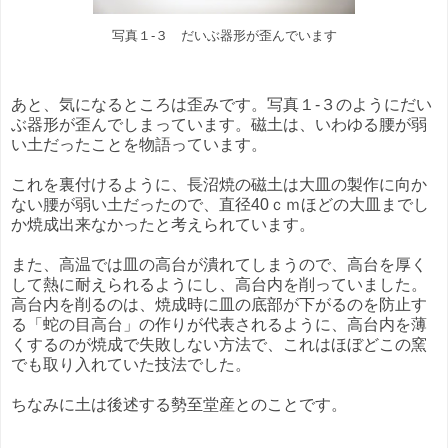
写真１-３ だいぶ器形が歪んでいます
あと、気になるところは歪みです。写真１-３のようにだい
ぶ器形が歪んでしまっています。磁土は、いわゆる腰が弱
い土だったことを物語っています。
これを裏付けるように、長沼焼の磁土は大皿の製作に向か
ない腰が弱い土だったので、直径40ｃｍほどの大皿までし
か焼成出来なかったと考えられています。
また、高温では皿の高台が潰れてしまうので、高台を厚く
して熱に耐えられるようにし、高台内を削っていました。
高台内を削るのは、焼成時に皿の底部が下がるのを防止す
る「蛇の目高台」の作りが代表されるように、高台内を薄
くするのが焼成で失敗しない方法で、これはほぼどこの窯
でも取り入れていた技法でした。
ちなみに土は後述する勢至堂産とのことです。