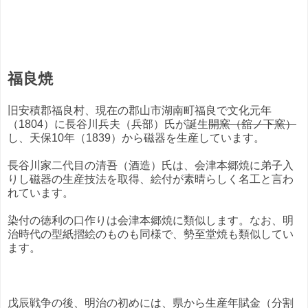
福良焼
旧安積郡福良村、現在の郡山市湖南町福良で文化元年
（1804）に長谷川兵夫（兵部）氏が誕生
開窯（舘ノ下窯）
し、天保10年（1839）から磁器を生産しています。
長谷川家二代目の清吾（酒造）氏は、会津本郷焼に弟子入
りし磁器の生産技法を取得、絵付が素晴らしく名工と言わ
れています。
染付の徳利の口作りは会津本郷焼に類似します。なお、明
治時代の型紙摺絵のものも同様で、勢至堂焼も類似してい
ます。
戊辰戦争の後、明治の初めには、県から生産年賦金（分割