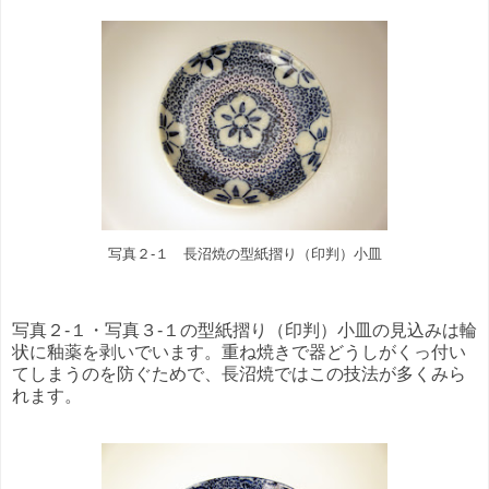
写真２-１ 長沼焼の型紙摺り（印判）小皿
写真２-１・写真３-１の型紙摺り（印判）小皿の見込みは輪
状に釉薬を剥いでいます。重ね焼きで器どうしがくっ付い
てしまうのを防ぐためで、長沼焼ではこの技法が多くみら
れます。