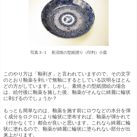
写真３-１ 長沼焼の型紙摺り（印判）小皿
このやり方は「釉剥ぎ」と言われていますので、その文字
のとおり釉薬を剥いで無釉にするとしている説明をほとん
どの方がしています。しかし、素焼きの型紙摺絵の場合
は、絵付後に釉薬を施した後、釉薬がそんなに綺麗に輪状
に剥げるのでしょうか？
もっとも簡単なのは、釉薬を施す前にロウなどの水分を弾
く成分をロクロにより輪状に塗布すれば、釉薬が弾かれて
（付かなくて）都合が良いと思います。これなら綺麗に輪
状に塗れるので、釉薬が綺麗に輪状に塗られない部分が出
来上がります。