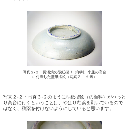
写真２-２ 長沼焼の型紙摺り（印判）小皿の高台
に付着した型紙摺絵（写真２-１の裏）
写真２-２・写真３-２のように型紙摺絵（の顔料）がべっと
り高台に付くということは、やはり釉薬を剥いでいるので
はなく、釉薬を付けないようにしていると思います。