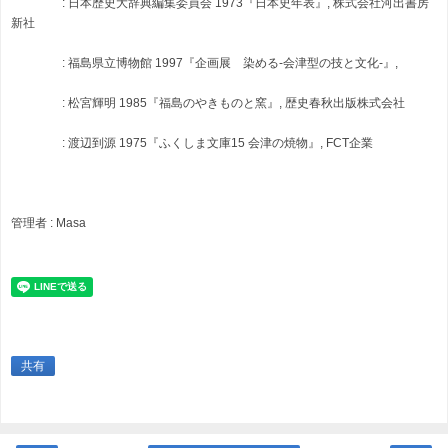
: 日本歴史大辞典編集委員会 1973『日本史年表』, 株式会社河出書房
新社
: 福島県立博物館 1997『企画展 染める-会津型の技と文化-』,
: 松宮輝明 1985『福島のやきものと窯』, 歴史春秋出版株式会社
: 渡辺到源 1975『ふくしま文庫15 会津の焼物』, FCT企業
管理者 : Masa
共有