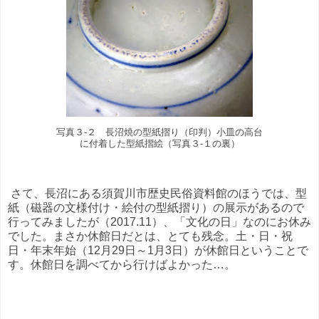
写真３-２ 長沼焼の型紙摺り（印判）小皿の高台
に付着した型紙摺絵（写真３-１の裏）
さて、長沼にある須賀川市歴史民俗資料館のほうでは、型
紙（磁器の文様付け・絵付の型紙摺り）の展示があるので
行ってみましたが（2017.11）、「文化の日」なのにお休み
でした。まさか休館日だとは、とても残念。土・日・祝
日・年末年始（12月29日～1月3日）が休館日ということで
す。休館日を調べてから行けばよかった…。