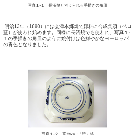
写真１-１ 長沼焼と考えられる手描きの角皿
明治13年（1880）には会津本郷焼で顔料に合成呉須（ベロ
藍）が使われ始めます。同様に長沼焼でも使われ、写真１-
１の手描きの角皿のように絵付けは色鮮やかなヨーロッパ
の青色となりました。
写真１-２ 高台内に「玩」銘