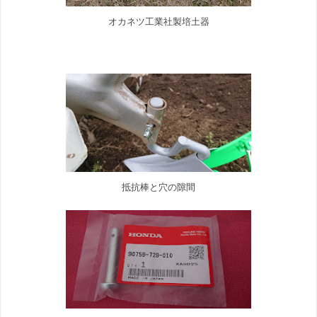
オカネツ工業社製培土器
抵抗棒と穴の隙間