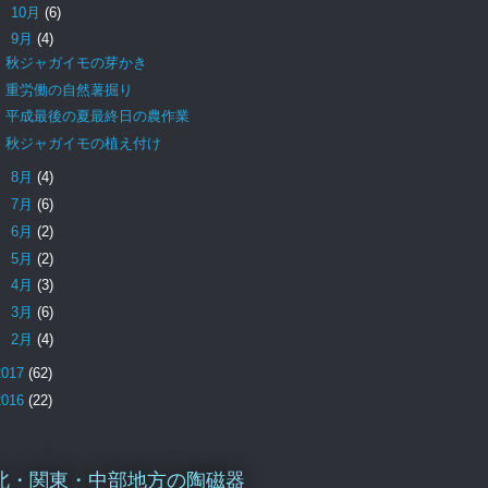
►
10月
(6)
▼
9月
(4)
秋ジャガイモの芽かき
重労働の自然薯掘り
平成最後の夏最終日の農作業
秋ジャガイモの植え付け
►
8月
(4)
►
7月
(6)
►
6月
(2)
►
5月
(2)
►
4月
(3)
►
3月
(6)
►
2月
(4)
2017
(62)
2016
(22)
北・関東・中部地方の陶磁器