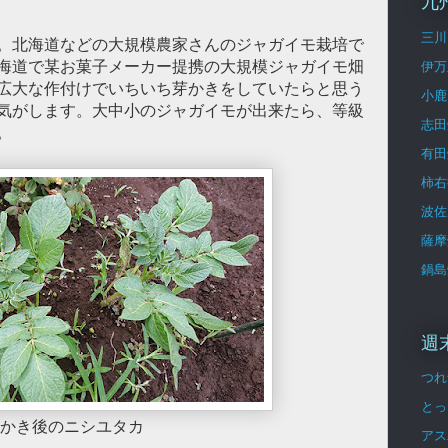
九
三川
。北海道などの大規模農家さんのジャガイモ栽培で
海道で某お菓子メーカー提携の大規模ジャガイモ畑
伊万
広大な作付けでいちいち芽かきをしていたらと思う
小鹿
気がします。大中小のジャガイモが出来たら、等級
志田
。
有田
柿右
波佐
薩摩
鍋島
週
つれ
とっ
かき後のニシユタカ
アス