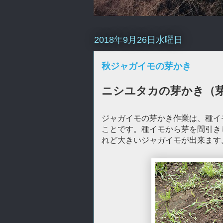
2018年9月26日水曜日
秋ジャガイモの芽かき
ニシユタカの芽かき（
ジャガイモの芽かき作業は、種イ
ことです。種イモから芽を間引き
れど大きいジャガイモが出来ます