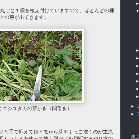
丸ごと１個を植え付けていますので、ほとんどの種
以上の芽が出てきます。
►
てニシユタカの芽かき（間引き）
►
りと手で抑えて種イモから芽を引っこ抜くのが主流
東
回もハサミを使って地上部だけを切断するやり方で