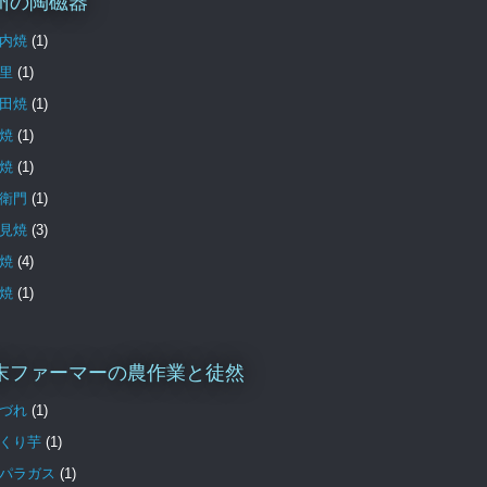
州の陶磁器
内焼
(1)
里
(1)
田焼
(1)
焼
(1)
焼
(1)
衛門
(1)
見焼
(3)
焼
(4)
焼
(1)
末ファーマーの農作業と徒然
づれ
(1)
くり芋
(1)
パラガス
(1)