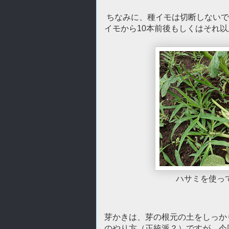
ちなみに、種イモは切断しないで
イモから10本前後もしくはそれ
ハサミを使っ
芽かきは、芽の根元の土をしっか
のやり方（正統派？）ですが、今