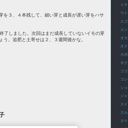
イチ
ウド
芽を３、４本残して、細い芽と成長が遅い芽をハサ
エゴ
エン
に終了しました。次回はまだ成長していないイモの芽
オカ
ょう。追肥と土寄せは２、３週間後かな。
オク
カボ
キク
コゴ
コン
ショ
ジャ
スイ
スル
子
タケ