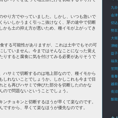
九谷
会津
のやり方でやっていました。しかし、いつも急いで
くらいしかうまく引っこ抜けなく、芽の途中で切断
切込
しかも土の抑え方が悪いため、種イモが上がってき
勢至
大堀
食する可能性がありますが、これは土中でもその可
津軽
にしていません。今まではそんなことになった覚え
益子
たりすると腐食に気を付けてみる必要がありそうで
福良
笠間
、ハサミで切断するのは地上部なので、種イモから
蚕養
もしれないことでしょうか。しかしこれも今まで目
越前
れとも再びハサミで伸びた部分を切断したのかな
んので問題ないということでしょう。
長沼
飯能
キンチョキンと切断するほうが早くて楽なのです。
んですから、早くて楽なほうが優先なのです。