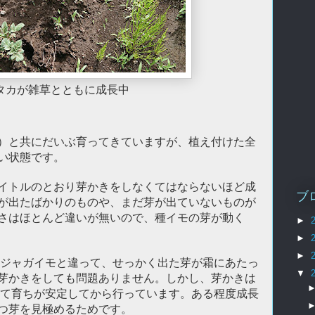
タカが雑草とともに成長中
）と共にだいぶ育ってきていますが、植え付けた全
い状態です。
イトルのとおり芽かきをしなくてはならないほど成
ブ
が出たばかりのものや、まだ芽が出ていないものが
さはほとんど違いが無いので、種イモの芽が動く
►
►
►
ジャガイモと違って、せっかく出た芽が霜にあたっ
▼
芽かきをしても問題ありません。しかし、芽かきは
なって育ちが安定してから行っています。ある程度成長
つ芽を見極めるためです。