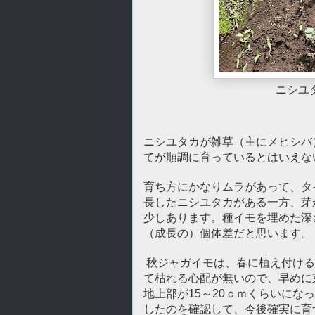
ニシユ
ニシユタカが雑草（主にメヒシバ
てが順調に育っているとはいえな
育ち方にかなりムラがあって、タ
長したニシユタカがある一方、芽
少しあります。種イモを埋めた深
（成長の）個体差だと思います。
秋ジャガイモは、春に植え付ける
て枯れる心配が無いので、早めに
地上部が15～20ｃｍくらいに
したのを確認して、今後確実に育