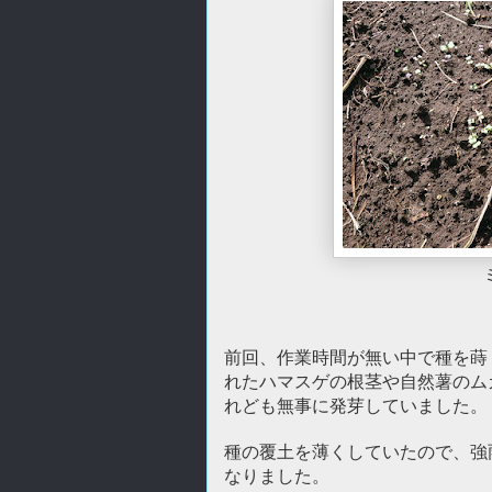
前回、作業時間が無い中で種を蒔
れたハマスゲの根茎や自然薯のム
れども無事に発芽していました。
種の覆土を薄くしていたので、強
なりました。