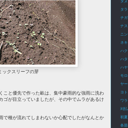
タヌ
タラ
チガ
ナス
ニン
ネキ
ハク
ハタ
ハヤ
ミックスリーフの芽
モロ
ヤー
ヨト
くこと優先で作った畝は、集中豪雨的な強雨に洗わ
カゴが目立っていましたが、その中でムラがあるけ
ワラ
刈払
初夏
雨で種が流れてしまわないか心配でしたがなんとか
各苗